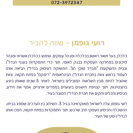
072-3972347
רועי גופמן
– שווה להכיר
כלכלן, בעל תואר ראשון בכלכלה ומנהל עסקים. שימש ככלכלן אשראי ומנהל
סיכונים במחלקה העסקית בבנק לאומי, תוך כדי התמקדות בענף הנדל"ן
ובבית ההשקעות "מגדל שוקי הון". התשוקה לעיסוק בנדל״ן הביאה אותו
לעמוד בראש צוות בחברת הנדל״ן הבינלאומית "רימקס" בפתח תקווה, צוות
שהוביל להיות מבין השלושה המובילים בישראל. לאחר 5 שנים שאותן ביצע
בהצטיינות, תוך קטיפת הישגים ביצועיים בממדים ארציים, אסף את הידע,
הניסיון והכלים והקים את חברת הנדל״ן הטובה בעיר.
רועי גופמן עלה לישראל מאוקראינה בגיל 3. השילוב בין הערכים שספג בביתו,
ההשכלה והניסיון העסקי הרב שרכש, תוך התמקדות בפתח תקווה, הפכו אותו
לנדל״ניסט של העיר.