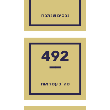
נכסים שנמכרו
492
━━
סה"כ עסקאות