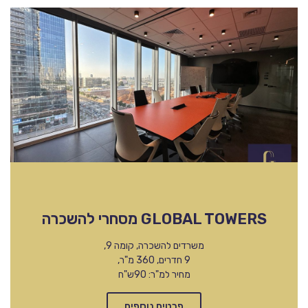
GLOBAL TOWERS מסחרי להשכרה
משרדים להשכרה, קומה 9,
9 חדרים, 360 מ"ר,
מחיר למ"ר: 90ש"ח
פרטים נוספים