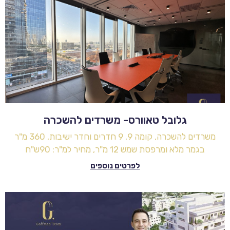
גלובל טאוורס- משרדים להשכרה
משרדים להשכרה, קומה 9, 9 חדרים וחדר ישיבות, 360 מ"ר
בגמר מלא ומרפסת שמש 12 מ"ר, מחיר למ"ר: 90ש"ח
לפרטים נוספים