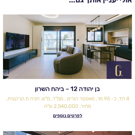
בן יהודה 12 – ביהח השרון
4 חד, כ- 95 מר, מאסטר הורים , ממ"ד, מ"ש, חניה ת.קרקעית,
מחיר: 2,540,000 ש"ח
לפרטים נוספים