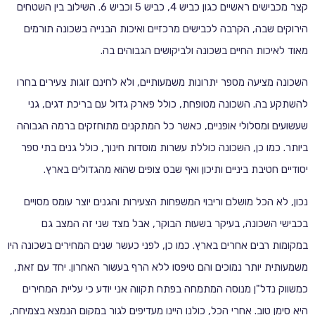
קצר מכבישים ראשיים כגון כביש 4, כביש 5 וכביש 6. השילוב בין השטחים
הירוקים שבה, הקרבה לכבישים מרכזיים ואיכות הבנייה בשכונה תורמים
מאוד לאיכות החיים בשכונה ולביקושים הגבוהים בה.
השכונה מציעה מספר יתרונות משמעותיים, ולא לחינם זוגות צעירים בחרו
להשתקע בה. השכונה מטופחת, כולל פארק גדול עם בריכת דגים, גני
שעשועים ומסלולי אופניים, כאשר כל המתקנים מתוחזקים ברמה הגבוהה
ביותר. כמו כן, השכונה כוללת עשרות מוסדות חינוך, כולל גנים בתי ספר
יסודיים חטיבת ביניים ותיכון ואף שבט צופים שהוא מהגדולים בארץ.
נכון, לא הכל מושלם וריבוי המשפחות הצעירות והגנים יוצר עומס מסויים
בכבישי השכונה, בעיקר בשעות הבוקר, אבל מצד שני זה המצב גם
במקומות רבים אחרים בארץ. כמו כן, לפני כעשר שנים המחירים בשכונה היו
משמעותית יותר נמוכים והם טיפסו ללא הרף בעשור האחרון. יחד עם זאת,
כמשווק נדל"ן מנוסה המתמחה בפתח תקווה אני יודע כי עליית המחירים
היא סימן טוב. אחרי הכל, כולנו היינו מעדיפים לגור במקום הנמצא בצמיחה,