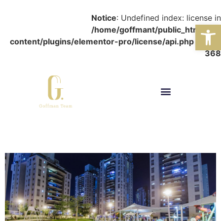
Notice
: Undefined index: license in
פתח סרגל נגישות
/home/goffmant/public_html/wp-
content/plugins/elementor-pro/license/api.php
on line
368