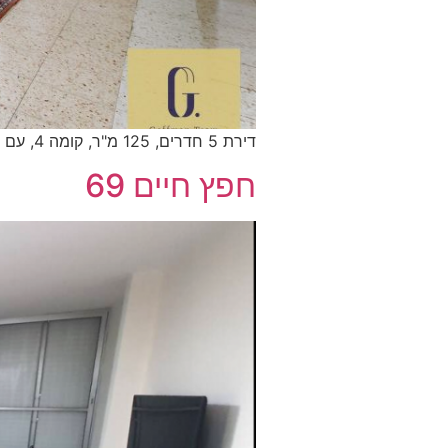
דירת 5 חדרים, 125 מ"ר, קומה 4, עם מעלית וחניה בטאבו, מחיר: 2,215,000ש"ח
חפץ חיים 69