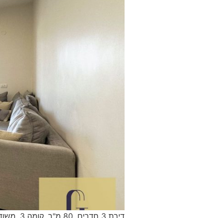
דירת 3 חדרים, 80 מ"ר, קומה 3, משודרגת, עם מרפסת שמש וחניה תת- קרקעית מחיר: 2,150,000ש"ח