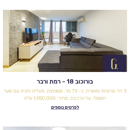
בורוכוב 18 – רמת ורבר
3 חד מרווחת ומוארת, כ- 75 מר, משופצת, מעלית וחניה עם שער
חשמלי, על הרכבת. מחיר: 1,950,000 ש"ח
לפרטים נוספים