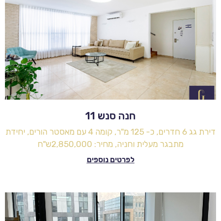
חנה סנש 11
דירת גג 6 חדרים, כ- 125 מ"ר, קומה 4 עם מאסטר הורים, יחידת
מתבגר מעלית וחניה, מחיר: 2,850,000ש"ח
לפרטים נוספים