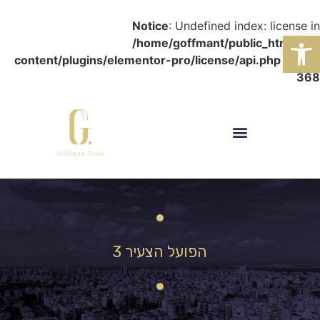
Notice
: Undefined index: license in
פתח סרגל נגישות
/home/goffmant/public_html/wp-
content/plugins/elementor-pro/license/api.php
on line
368
הפועל הצעיר 3