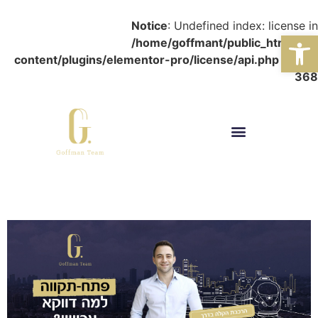
Notice
: Undefined index: license in
פתח סרגל נגישות
/home/goffmant/public_html/wp-
content/plugins/elementor-pro/license/api.php
on line
368