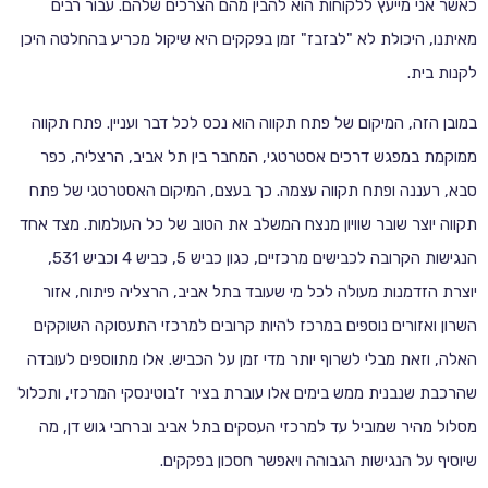
כאשר אני מייעץ ללקוחות הוא להבין מהם הצרכים שלהם. עבור רבים
מאיתנו, היכולת לא "לבזבז" זמן בפקקים היא שיקול מכריע בהחלטה היכן
לקנות בית.
במובן הזה, המיקום של פתח תקווה הוא נכס לכל דבר ועניין. פתח תקווה
ממוקמת במפגש דרכים אסטרטגי, המחבר בין תל אביב, הרצליה, כפר
סבא, רעננה ופתח תקווה עצמה. כך בעצם, המיקום האסטרטגי של פתח
תקווה יוצר שובר שוויון מנצח המשלב את הטוב של כל העולמות. מצד אחד
הנגישות הקרובה לכבישים מרכזיים, כגון כביש 5, כביש 4 וכביש 531,
יוצרת הזדמנות מעולה לכל מי שעובד בתל אביב, הרצליה פיתוח, אזור
השרון ואזורים נוספים במרכז להיות קרובים למרכזי התעסוקה השוקקים
האלה, וזאת מבלי לשרוף יותר מדי זמן על הכביש. אלו מתווספים לעובדה
שהרכבת שנבנית ממש בימים אלו עוברת בציר ז'בוטינסקי המרכזי, ותכלול
מסלול מהיר שמוביל עד למרכזי העסקים בתל אביב וברחבי גוש דן, מה
שיוסיף על הנגישות הגבוהה ויאפשר חסכון בפקקים.