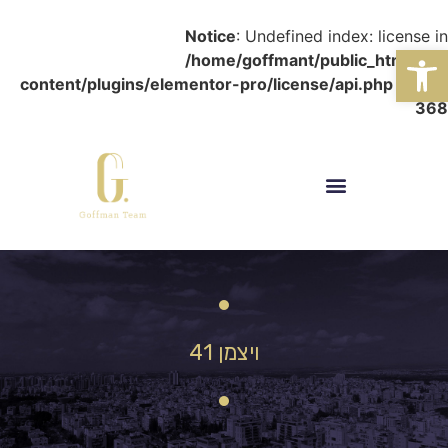
Notice
: Undefined index: license in
פתח סרגל נגישות
/home/goffmant/public_html/wp-
content/plugins/elementor-pro/license/api.php
on line
368
ויצמן 41