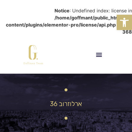
Notice
: Undefined index: license in
פתח סרגל נגישות
/home/goffmant/public_html/wp-
content/plugins/elementor-pro/license/api.php
on line
368
ארלוזרוב 36