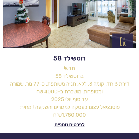
רוטשילד 58
חדש!
ברוטשילד 58
דירת 3 חד, קומה 3, ללא, חניה משותפת, כ-77 מר, שמורה
ומטופחת, מושכרת ב-4000 שח
עד סוף יולי 2025
פוטנציאל עצום בעסקה למגורים והשקעה ! מחיר:
1,780,000ש"ח
לפרטים נוספים