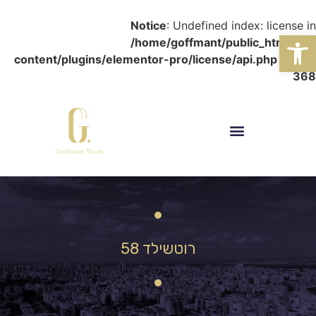
Notice
: Undefined index: license in
פתח סרגל נגישות
/home/goffmant/public_html/wp-
content/plugins/elementor-pro/license/api.php
on line
368
רוטשילד 58