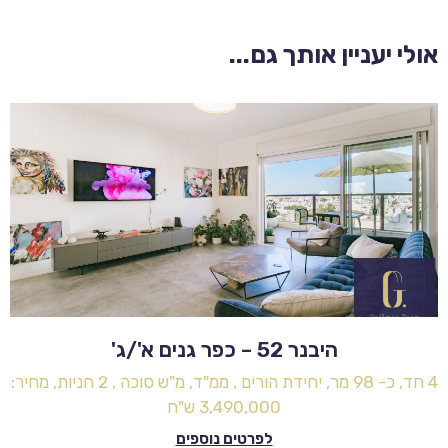
אולי יעניין אותך גם...
היבנר 52 – כפר גנים א'/ג'
4 חד, כ- 98 מר, יחידת הורים , ממ"ד, מ"ש סוכה , 2 חניות, מחיר:
3,490,000 ש"ח
לפרטים נוספים